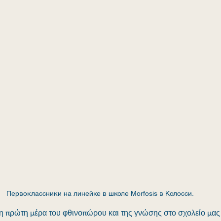
Первоклассники на линейке в школе Morfosis в Колосси.
 η πρώτη μέρα του φθινοπώρου και της γνώσης στο σχολείο μας