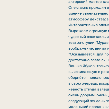
актерский мастер-кла
Спектакль проходил в
умение увлекательно 
атмосферу действа: з
Интерактивные элеме
Выражаем огромную б
чудесный спектакль и
театра-студии "Мурав
воображение, внимате
"Оказывается, для п
достаточно всего лиш
Ванька Жуков, только
выискивающую в рёве
обернётся подслепов
в свою очередь, вск
невесть откуда взявш
очень добрым, очень 
следующий же день п
маленький праздник. 