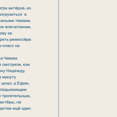
гра актёров, их 
грузиться  в 
ажными темами. 
е впечатление. 
ву за 
арить режиссёра 
-класс на 
а Чехова 
 смотрели, как 
чку Надежду, 
 минуту 
шпал, а Ефим, 
зглядывающим 
я трогательным, 
актёры, на 
детям ещё один 