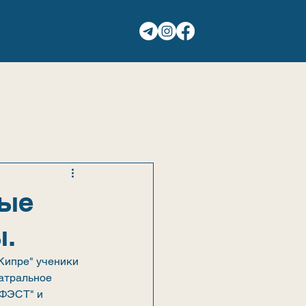
ГАЛЕРЕЯ
КОНТАКТЫ
ные
ы.
Кипре" ученики 
атральное 
"ФЭСТ" и 