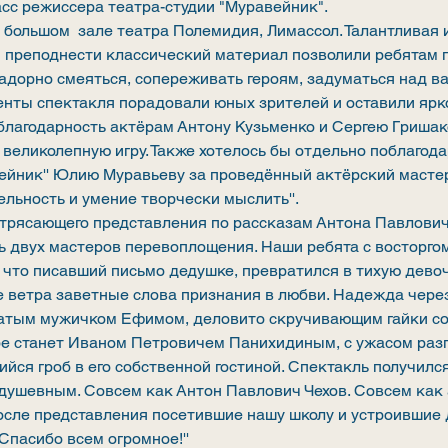
сс режиссера театра-студии "Муравейник".
 большом  зале театра Полемидия, Лимассол. Талантливая и
 преподнести классический материал позволили ребятам по
адорно смеяться, сопереживать героям, задуматься над в
нты спектакля порадовали юных зрителей и оставили ярко
лагодарность актёрам Антону Кузьменко и Сергею Гришако
 великолепную игру. Также хотелось бы отдельно поблагод
ейник'' Юлию Муравьеву за проведённый актёрский мастер
льность и умение творчески мыслить''.
отрясающего представления по рассказам Антона Павлович
ь двух мастеров перевоплощения. Наши ребята с восторгом
 что писавший письмо дедушке, превратился в тихую дево
 ветра заветные слова признания в любви. Надежда через
атым мужичком Ефимом, деловито скручивающим гайки со 
оре станет Иваном Петровичем Панихидиным, с ужасом ра
ийся гроб в его собственной гостиной. Спектакль получилс
душевным. Совсем как Антон Павлович Чехов. Совсем как 
осле представления посетившие нашу школу и устроившие 
Спасибо всем огромное!''