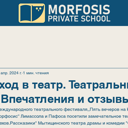
УЧЁБА
НОВОСТИ
РОДИТЕЛЯМ
 апр. 2024 г.
1 мин. чтения
ход в театр. Театраль
.Впечатления и отзыв
еждународного театрального фестиваля,,Пять вечеров на 
орфосис'' Лимассола и Пафоса посетили замечательное те
ехов.Рассказики" Мытищинского театра драмы и комедии 