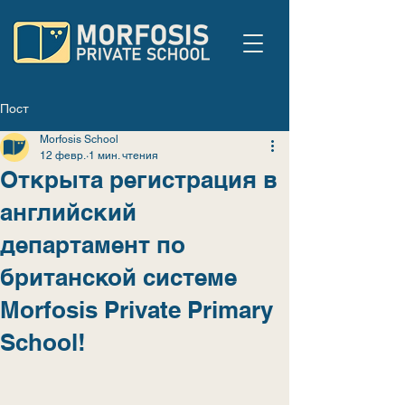
Пост
Morfosis School
12 февр.
1 мин. чтения
Открыта регистрация в
английский
департамент по
британской системе
Morfosis Private Primary
Sсhool!