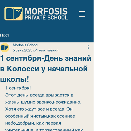
Пост
Morfosis School
5 сент. 2023 г.
1 мин. чтения
1 сентября-День знаний
в Колосси у начальной
школы!
1 сентября!
Этот день  всегда врывается в 
жизнь  шумно,звонко,неожиданно. 
Хотя его ждут все и всегда. Он 
особенный:чистый,как осеннее 
небо,добрый, как первая 
учительница  и торжественный,как 