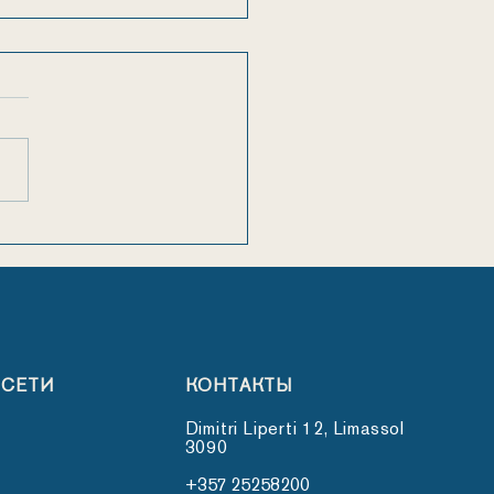
ледний звонок
дшей школы Morfosis!
 СЕТИ
КОНТАКТЫ
Dimitri Liperti 12, Limassol
3090
+357 25258200