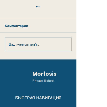
Комментарии
Ура, каникулы!
Ваш комментарий...
Последний зв
младшей шко
Morfosis!
Morfosis
Private School
БЫСТРАЯ НАВИГАЦИЯ