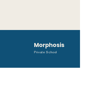
Morphosis
Private School
FAST NAVIGATION
About Us
Studies
For students
For parents