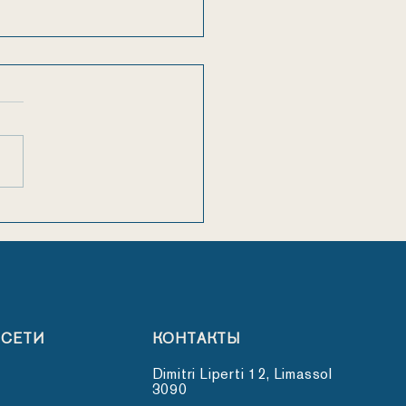
ледний звонок
дшей школы Morfosis!
 СЕТИ
КОНТАКТЫ
Dimitri Liperti 12, Limassol
3090