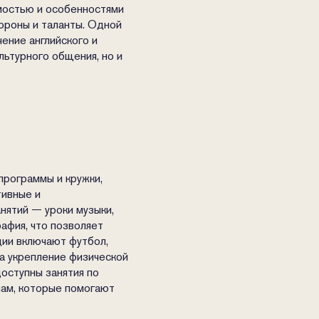
емостью и особенностями
тороны и таланты. Одной
ение английского и
льтурного общения, но и
программы и кружки,
тивные и
нятий — уроки музыки,
афия, что позволяет
ции включают футбол,
на укрепление физической
доступны занятия по
нам, которые помогают