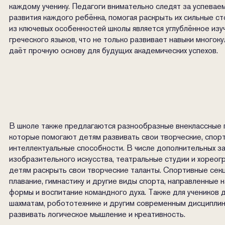
каждому ученику. Педагоги внимательно следят за успева
развития каждого ребёнка, помогая раскрыть их сильные с
из ключевых особенностей школы является углублённое изуч
греческого языков, что не только развивает навыки многоку
даёт прочную основу для будущих академических успехов.
В школе также предлагаются разнообразные внеклассные 
которые помогают детям развивать свои творческие, спор
интеллектуальные способности. В числе дополнительных за
изобразительного искусства, театральные студии и хореогр
детям раскрыть свои творческие таланты. Спортивные сек
плавание, гимнастику и другие виды спорта, направленные 
формы и воспитание командного духа. Также для учеников 
шахматам, робототехнике и другим современным дисципли
развивать логическое мышление и креативность.