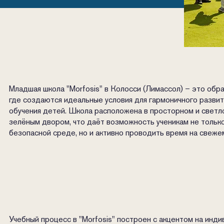
Младшая школа "Morfosis" в Колосси (Лимассол) – это обр
где создаются идеальные условия для гармоничного развит
обучения детей. Школа расположена в просторном и светл
зелёным двором, что даёт возможность ученикам не только
безопасной среде, но и активно проводить время на свеже
Учебный процесс в "Morfosis" построен с акцентом на инди