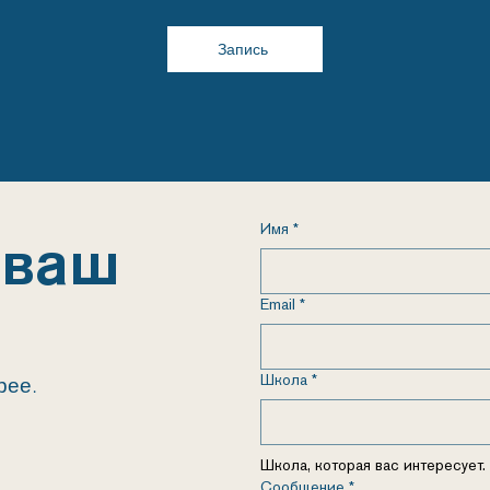
Запись
Имя
*
 ваш
Email
*
Школа
*
рее.
Школа, которая вас интересует.
Сообщение
*