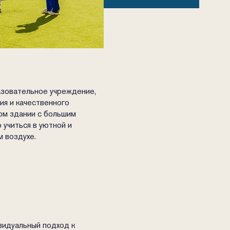
азовательное учреждение,
ия и качественного
ом здании с большим
 учиться в уютной и
м воздухе.
видуальный подход к