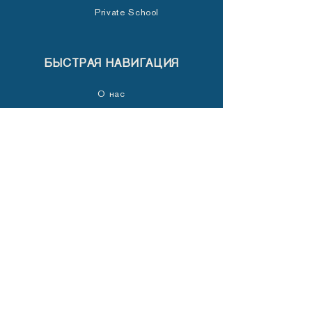
Private School
БЫСТРАЯ НАВИГАЦИЯ
О нас
Учёба
Ученикам
Родителям
Новости
Галерея
Контакты
СОЦИАЛЬНЫЕ СЕТИ
Facebook